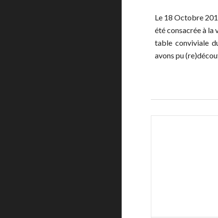
Le 
18 Octobre 201
été consacrée à la v
table  conviviale  
avons pu (re)découv